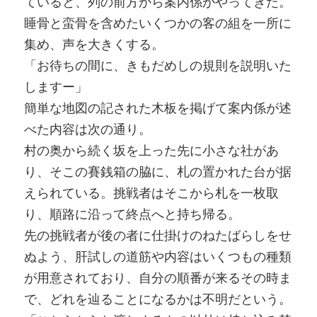
ていると、列の前方から案内係がやってきた。
睡骨と蛮骨を含めたいくつかの客の組を一所に
集め、声を大きくする。
「お待ちの間に、きもだめしの規則を説明いた
しますー」
簡単な地図の記された木板を掲げて案内係が述
べた内容は次の通り。
村の奥から続く坂を上った先に小さな社があ
り、そこの賽銭箱の脇に、札の置かれた台が据
えられている。挑戦者はそこから札を一枚取
り、順路に沿って終点へと持ち帰る。
先の挑戦者が後の者に仕掛けのねたばらしをせ
ぬよう、肝試しの道筋や内容はいくつもの種類
が用意されており、自分の順番が来るその時ま
で、どれを辿ることになるかは不明だという。