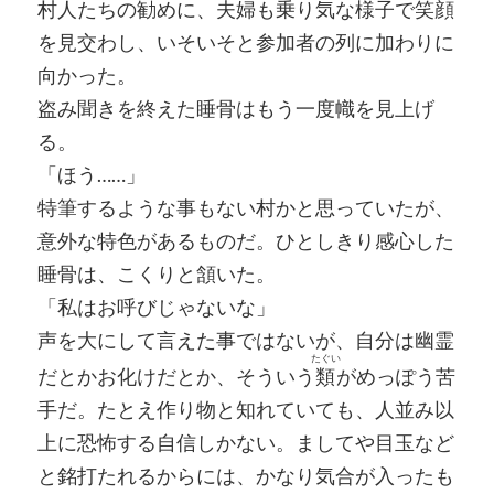
村人たちの勧めに、夫婦も乗り気な様子で笑顔
を見交わし、いそいそと参加者の列に加わりに
向かった。
盗み聞きを終えた睡骨はもう一度幟を見上げ
る。
「ほう……」
特筆するような事もない村かと思っていたが、
意外な特色があるものだ。ひとしきり感心した
睡骨は、こくりと頷いた。
「私はお呼びじゃないな」
声を大にして言えた事ではないが、自分は幽霊
たぐい
だとかお化けだとか、そういう
類
がめっぽう苦
手だ。たとえ作り物と知れていても、人並み以
上に恐怖する自信しかない。ましてや目玉など
と銘打たれるからには、かなり気合が入ったも