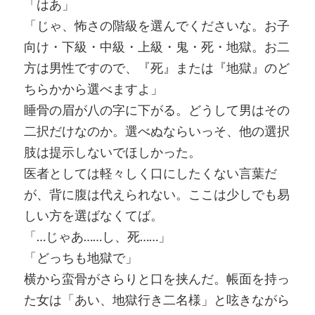
「はあ」
「じゃ、怖さの階級を選んでくださいな。お子
向け・下級・中級・上級・鬼・死・地獄。お二
方は男性ですので、『死』または『地獄』のど
ちらかから選べますよ」
睡骨の眉が八の字に下がる。どうして男はその
二択だけなのか。選べぬならいっそ、他の選択
肢は提示しないでほしかった。
医者としては軽々しく口にしたくない言葉だ
が、背に腹は代えられない。ここは少しでも易
しい方を選ばなくてば。
「…じゃあ……し、死……」
「どっちも地獄で」
横から蛮骨がさらりと口を挟んだ。帳面を持っ
た女は「あい、地獄行き二名様」と呟きながら