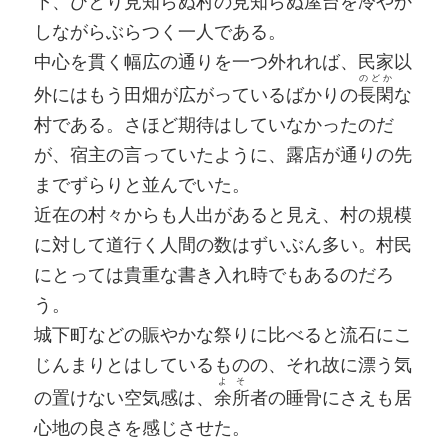
下、ひとり見知らぬ村の見知らぬ屋台を冷やか
しながらぶらつく一人である。
中心を貫く幅広の通りを一つ外れれば、民家以
のどか
外にはもう田畑が広がっているばかりの
長閑
な
村である。さほど期待はしていなかったのだ
が、宿主の言っていたように、露店が通りの先
までずらりと並んでいた。
近在の村々からも人出があると見え、村の規模
に対して道行く人間の数はずいぶん多い。村民
にとっては貴重な書き入れ時でもあるのだろ
う。
城下町などの賑やかな祭りに比べると流石にこ
じんまりとはしているものの、それ故に漂う気
よそ
の置けない空気感は、
余所
者の睡骨にさえも居
心地の良さを感じさせた。