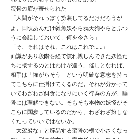
蛮骨の眉が寄せられた。
「人間がそれっぽく扮装してるだけだろうが
ざこ
よ。日頃あんだけ
雑魚
妖やら鴉天狗やらとふつ
うに会話しておいて、何を今さら」
「そ、それはそれ、これはこれで……」
面識があり段階を経て慣れ親しんできた妖怪た
ちに接するのとはわけが違う。催しとなれば、
相手は「怖がらそう」という明確な意志を持っ
てこちらに仕掛けてくるのだ。それが分かって
いてわざわざ餌食になりにいく行為の方が、睡
骨には理解できない。そもそも本物の妖怪がそ
こらに闊歩しているのだから、わざわざ扮しな
くたっていいではないか。
「大袈裟な」と辟易する蛮骨の横で小さくなっ