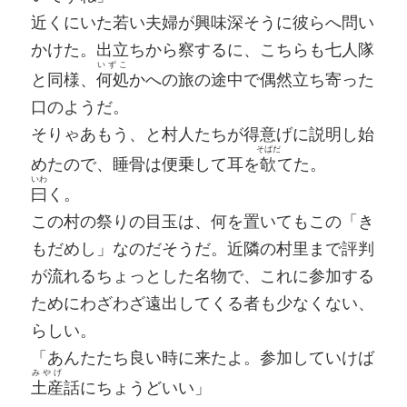
近くにいた若い夫婦が興味深そうに彼らへ問い
かけた。出立ちから察するに、こちらも七人隊
いずこ
と同様、
何処
かへの旅の途中で偶然立ち寄った
口のようだ。
そりゃあもう、と村人たちが得意げに説明し始
そばだ
めたので、睡骨は便乗して耳を
欹
てた。
いわ
曰
く。
この村の祭りの目玉は、何を置いてもこの「き
もだめし」なのだそうだ。近隣の村里まで評判
が流れるちょっとした名物で、これに参加する
ためにわざわざ遠出してくる者も少なくない、
らしい。
「あんたたち良い時に来たよ。参加していけば
みやげ
土産
話にちょうどいい」