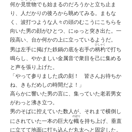
何か
見世物
でも始まるのだろうかと立ち止ま
り、人だかりの後ろから眺めてみる。まもな
く、波打つような人々の頭のむこうにこちらを
向いた男の顔がひとつ、にゅっと突き出た。一
段高い、台か何かの上に立っているようだ。
ひしゃく
男は左手に掲げた鉄鍋の底を右手の
柄杓
で打ち
鳴らし、やかましい金属音で衆目を己に集める
と声を張り上げた。
「やって参りました戌の刻！ 皆さんお待ちか
ね、きもだめしの時間だよ！」
高らかに響いた男の言に、集っていた老若男女
がわっと沸き立つ。
男のそばに控えていた数人が、それまで横倒し
のぼり
にされていた一本の巨大な
幟
を持ち上げ、垂直
に立てて地面に打ち込んだ丸太へと固定した。