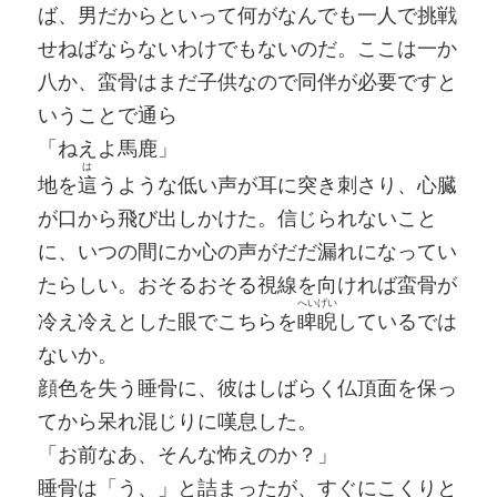
ば、男だからといって何がなんでも一人で挑戦
せねばならないわけでもないのだ。ここは一か
八か、蛮骨はまだ子供なので同伴が必要ですと
いうことで通ら
「ねえよ馬鹿」
は
地を
這
うような低い声が耳に突き刺さり、心臓
が口から飛び出しかけた。信じられないこと
に、いつの間にか心の声がだだ漏れになってい
たらしい。おそるおそる視線を向ければ蛮骨が
へいげい
冷え冷えとした眼でこちらを
睥睨
しているでは
ないか。
顔色を失う睡骨に、彼はしばらく仏頂面を保っ
てから呆れ混じりに嘆息した。
「お前なあ、そんな怖えのか？」
睡骨は「う、」と詰まったが、すぐにこくりと