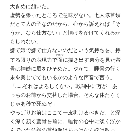
大きめに頷いた。
虚勢を張ったところで意味がない。七人隊首領
だとて人の子なのだから、心から訴えれば「そ
うか、なら仕方ない」と情けをかけてくれるか
もしれない。
嫌で嫌で嫌で仕方ないのだという気持ちを、持
おもて
てる限りの表現力で
面
に描き出す弟分を見た蛮
骨は神妙に眉をひそめた。やがて、睡骨の行く
末を案じてでもいるかのような声音で言う。
「……それはよろしくない。戦闘中に万が一あ
っちのお前から交替した場合、そんな体たらく
じゃあ秒で死ぬぞ」
やっぱりお前はここで一皮剥けるべきだ、と深
く深く頷く蛮骨を前に、睡骨の心中に淡く浮か
んでいた仏顔の首領像はあっけなく砕け散っ