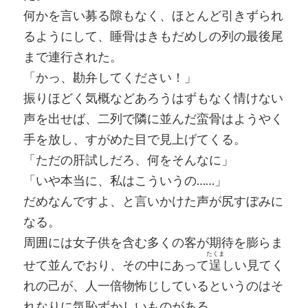
何かを言い募る隙もなく、ほとんど引きずられ
るようにして、睡骨はきもだめしの列の最後尾
まで連行された。
「かっ、勘弁してください！」
振りほどく気概などあろうはずもなく情けない
声を出せば、二列で隣に並んだ蛮骨はようやく
手を放し、すがめた目で見上げてくる。
「ただの肝試しだろ、何をそんなに」
「いや本当に、私はこういうの……」
だめなんですよ、と言いかけた声が尻すぼみに
なる。
周囲には女子供を含む多くの客が期待を膨らま
たくま
せて並んでおり、その中にあって
逞
しい見てく
れの己が、人一倍物怖じしているというのはそ
れなりに気恥ずかしいものがある。