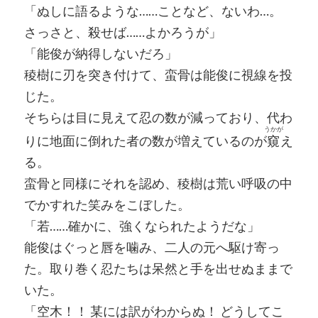
「ぬしに語るような……ことなど、ないわ…。
さっさと、殺せば……よかろうが」
「能俊が納得しないだろ」
稜樹に刃を突き付けて、蛮骨は能俊に視線を投
じた。
そちらは目に見えて忍の数が減っており、代わ
うかが
りに地面に倒れた者の数が増えているのが
窺
え
る。
蛮骨と同様にそれを認め、稜樹は荒い呼吸の中
でかすれた笑みをこぼした。
「若……確かに、強くなられたようだな」
能俊はぐっと唇を噛み、二人の元へ駆け寄っ
た。取り巻く忍たちは呆然と手を出せぬままで
いた。
「空木！！ 某には訳がわからぬ！ どうしてこ