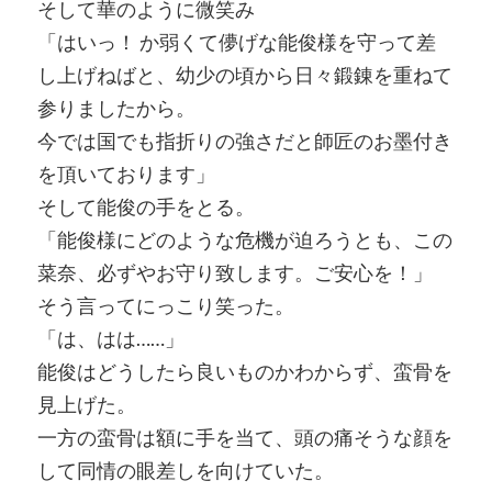
そして華のように微笑み
「はいっ！ か弱くて儚げな能俊様を守って差
し上げねばと、幼少の頃から日々鍛錬を重ねて
参りましたから。
今では国でも指折りの強さだと師匠のお墨付き
を頂いております」
そして能俊の手をとる。
「能俊様にどのような危機が迫ろうとも、この
菜奈、必ずやお守り致します。ご安心を！」
そう言ってにっこり笑った。
「は、はは……」
能俊はどうしたら良いものかわからず、蛮骨を
見上げた。
一方の蛮骨は額に手を当て、頭の痛そうな顔を
して同情の眼差しを向けていた。