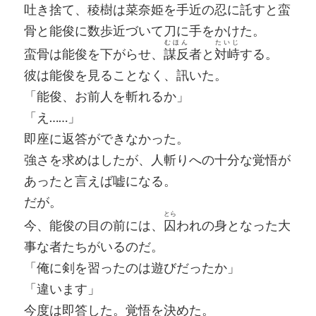
吐き捨て、稜樹は菜奈姫を手近の忍に託すと蛮
骨と能俊に数歩近づいて刀に手をかけた。
むほん
たいじ
蛮骨は能俊を下がらせ、
謀反
者と
対峙
する。
彼は能俊を見ることなく、訊いた。
「能俊、お前人を斬れるか」
「え……」
即座に返答ができなかった。
強さを求めはしたが、人斬りへの十分な覚悟が
あったと言えば嘘になる。
だが。
とら
今、能俊の目の前には、
囚
われの身となった大
事な者たちがいるのだ。
「俺に剣を習ったのは遊びだったか」
「違います」
今度は即答した。覚悟を決めた。