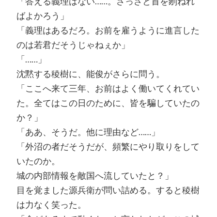
「答える義理はない……。さっさと首を刎ねれ
ばよかろう」
「義理はあるだろ。お前を雇うように進言した
のは若君だそうじゃねぇか」
「……」
沈黙する稜樹に、能俊がさらに問う。
「ここへ来て三年、お前はよく働いてくれてい
た。全てはこの日のために、皆を騙していたの
か？」
「ああ、そうだ。他に理由など……」
「外沼の者だそうだが、頻繁にやり取りをして
いたのか。
城の内部情報を敵国へ流していたと？」
目を覚ました源兵衛が問い詰める。すると稜樹
は力なく笑った。