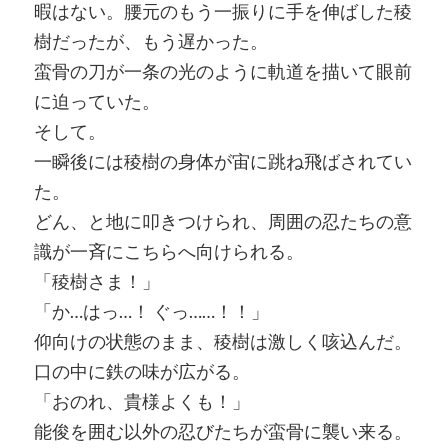
暇はない。腰元のもう一振りに手を伸ばした稜
樹だったが、もう遅かった。
蛮骨の刀が一条の光のように軌道を描いて眼前
に迫っていた。
そして。
一瞬後には稜樹の身体が宙に跳ね飛ばされてい
た。
どん、と地に叩きつけられ、周囲の忍たちの意
識が一斉にこちらへ向けられる。
「稜樹さま！」
「か…はっ…！ ぐっ……！！」
仰向けの状態のまま、稜樹は激しく咳込んだ。
口の中に鉄の味が広がる。
「おのれ、貴様よくも！」
能俊を囲む以外の忍びたちが蛮骨に襲い来る。