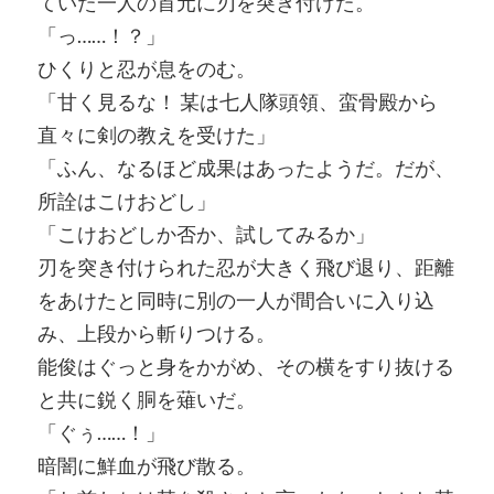
ていた一人の首元に刃を突き付けた。
「っ……！？」
ひくりと忍が息をのむ。
「甘く見るな！ 某は七人隊頭領、蛮骨殿から
直々に剣の教えを受けた」
「ふん、なるほど成果はあったようだ。だが、
所詮はこけおどし」
「こけおどしか否か、試してみるか」
刃を突き付けられた忍が大きく飛び退り、距離
をあけたと同時に別の一人が間合いに入り込
み、上段から斬りつける。
能俊はぐっと身をかがめ、その横をすり抜ける
と共に鋭く胴を薙いだ。
「ぐぅ……！」
暗闇に鮮血が飛び散る。