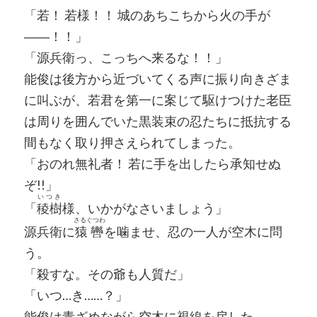
「若！ 若様！！ 城のあちこちから火の手が
――！！」
「源兵衛っ、こっちへ来るな！！」
能俊は後方から近づいてくる声に振り向きざま
に叫ぶが、若君を第一に案じて駆けつけた老臣
は周りを囲んでいた黒装束の忍たちに抵抗する
間もなく取り押さえられてしまった。
「おのれ無礼者！ 若に手を出したら承知せぬ
ぞ!!」
いつき
「
稜樹
様、いかがなさいましょう」
さるぐつわ
源兵衛に
猿轡
を噛ませ、忍の一人が空木に問
う。
「殺すな。その爺も人質だ」
「いつ…き……？」
能俊は青ざめながら空木に視線を戻した。