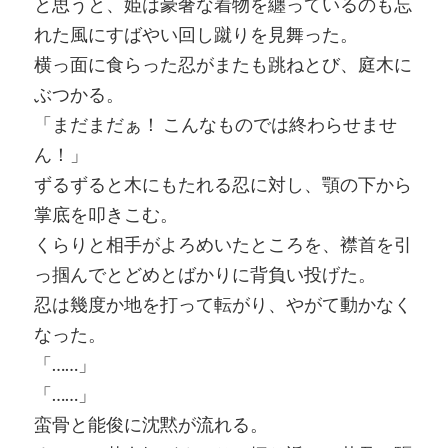
と思うと、姫は豪奢な着物を纏っているのも忘
れた風にすばやい回し蹴りを見舞った。
横っ面に食らった忍がまたも跳ねとび、庭木に
ぶつかる。
「まだまだぁ！ こんなものでは終わらせませ
ん！」
ずるずると木にもたれる忍に対し、顎の下から
掌底を叩きこむ。
くらりと相手がよろめいたところを、襟首を引
っ掴んでとどめとばかりに背負い投げた。
忍は幾度か地を打って転がり、やがて動かなく
なった。
「……」
「……」
蛮骨と能俊に沈黙が流れる。