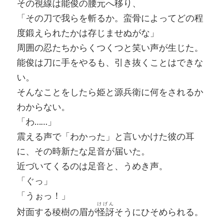
その視線は能俊の腰元へ移り、
「その刀で我らを斬るか。蛮骨によってどの程
度鍛えられたかは存じませぬがな」
周囲の忍たちからくつくつと笑い声が生じた。
能俊は刀に手をやるも、引き抜くことはできな
い。
そんなことをしたら姫と源兵衛に何をされるか
わからない。
「わ……」
震える声で「わかった」と言いかけた彼の耳
に、その時新たな足音が届いた。
近づいてくるのは足音と、うめき声。
「ぐっ」
「うぉっ！」
けげん
対面する稜樹の眉が
怪訝
そうにひそめられる。