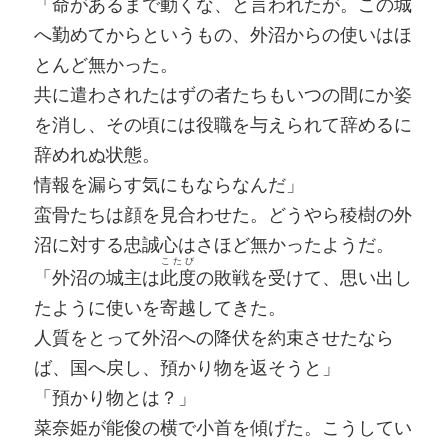
「命があるまで動くな、と言われたが。この城
へ勤めてからというもの、外沼からの使いはほ
とんど無かった。
共に遣わされたはずの者たちもいつの間にか姿
を消し、その頃には役職を与えられて辞めるに
辞めれぬ状態。
情報を漏らす気にもならなんだ」
蛮骨たちは顔を見合わせた。どうやら稜樹の外
沼に対する忠誠心はさほど無かったようだ。
こたび
「外沼の城主は
此度
の敗戦を受けて、思い出し
たように使いを寄越してきた。
人質をとって外沼への降伏を約束させたなら
ば、国へ戻し、預かり物を返そうと」
「預かり物とは？」
菜奈姫が能俊の横で小首を傾げた。こうしてい