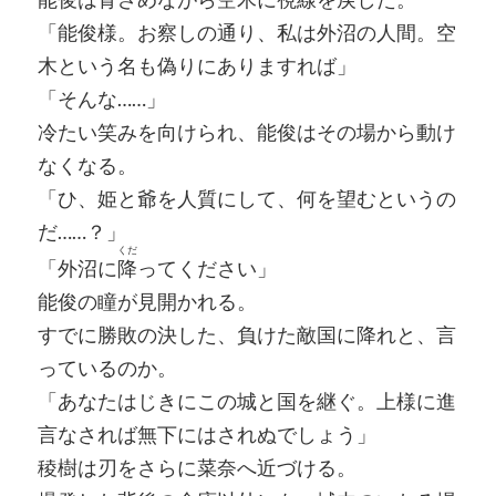
「能俊様。お察しの通り、私は外沼の人間。空
木という名も偽りにありますれば」
「そんな……」
冷たい笑みを向けられ、能俊はその場から動け
なくなる。
「ひ、姫と爺を人質にして、何を望むというの
だ……？」
くだ
「外沼に
降
ってください」
能俊の瞳が見開かれる。
すでに勝敗の決した、負けた敵国に降れと、言
っているのか。
「あなたはじきにこの城と国を継ぐ。上様に進
言なされば無下にはされぬでしょう」
稜樹は刃をさらに菜奈へ近づける。