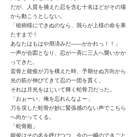
だが、人質を捕えた忍を含む十名ほどがその場
から動こうとしない。
「稜樹様にできぬのなら、我らが上様の命を果
たすまで！
あなたはもはや用済みだ――かかれっ！！」
一声が合図となり、忍が一斉に三人へ襲いかか
ってきた。
蛮骨と能俊が刀を構えた時、予期せぬ方向から
光の筋が伸びてきて忍の一団を貫く。
それは月光をはじいて輝く蛇骨刀だった。
「おぉーい、俺を忘れんなよー」
刀を戻した蛇骨が妙に緊張感のない声でこちら
へ向かってくる。
「蛇骨殿」
能俊はその名を呼びつつ、今の一瞬のできごと