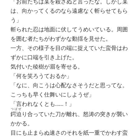
「お前たちは某を殺さぬと言ったな。しかし某
は、向かってくるのなら遠慮なく斬らせてもら
う」
斬られた忍は地面に伏してうめいている。周囲
を囲む者たちがわずかな動揺を見せた。
一方、その様子を目の端に捉えていた蛮骨はわ
ずかに口端を引き上げた。
気付いた稜樹が眉を寄せる。
「何を笑ろうておるか」
「なに、向こうは心配なさそうだと思ってな。
こっちも早く仕舞いにしようぜ」
「言われなくとも……！」
つばぜ
鍔迫
り合っていた刀が離れ、怒涛の突きが襲い
かかる。
目にも止まらぬ速さのそれを紙一重でかわす蛮