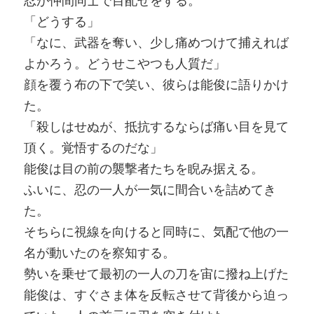
忍が仲間同士で目配せをする。
「どうする」
「なに、武器を奪い、少し痛めつけて捕えれば
よかろう。どうせこやつも人質だ」
顔を覆う布の下で笑い、彼らは能俊に語りかけ
た。
「殺しはせぬが、抵抗するならば痛い目を見て
頂く。覚悟するのだな」
能俊は目の前の襲撃者たちを睨み据える。
ふいに、忍の一人が一気に間合いを詰めてき
た。
そちらに視線を向けると同時に、気配で他の一
名が動いたのを察知する。
勢いを乗せて最初の一人の刀を宙に撥ね上げた
能俊は、すぐさま体を反転させて背後から迫っ