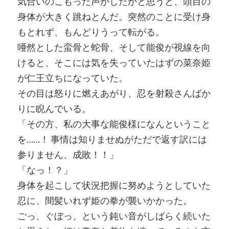
気合いのこもった声がしたかと思うと、頭目の
身体が大きく跳ねとんだ。突然のことに受け身
もとれず、もんどりうって転がる。
唖然とした蛮骨と蛇骨、そして能俊が視線を向
けると、そこには気を失っていたはずの菜奈姫
が仁王立ちになっていた。
その目は怒りに燃えあがり、忍を射殺さんばか
りに睨んでいる。
「その方、私の大事な能俊様になんということ
を……！ 事情は知りませぬがただで返す訳には
参りません、成敗！！」
「なっ！？」
身体を起こして状況把握に努めようとしていた
忍に、間髪いれず姫の拳が襲いかかった。
ごっ、ぐぼっ、という鈍い音がしばらく続いた