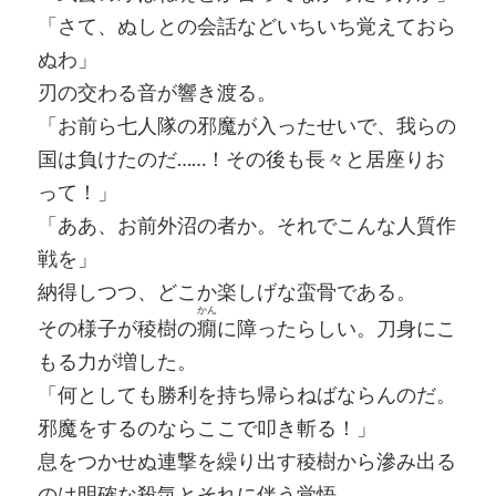
「さて、ぬしとの会話などいちいち覚えておら
ぬわ」
刃の交わる音が響き渡る。
「お前ら七人隊の邪魔が入ったせいで、我らの
国は負けたのだ……！その後も長々と居座りお
って！」
「ああ、お前外沼の者か。それでこんな人質作
戦を」
納得しつつ、どこか楽しげな蛮骨である。
かん
その様子が稜樹の
癇
に障ったらしい。刀身にこ
もる力が増した。
「何としても勝利を持ち帰らねばならんのだ。
邪魔をするのならここで叩き斬る！」
息をつかせぬ連撃を繰り出す稜樹から滲み出る
のは明確な殺気とそれに伴う覚悟。