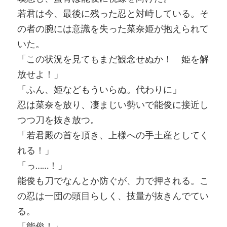
若君は今、最後に残った忍と対峙している。そ
の者の腕には意識を失った菜奈姫が抱えられて
いた。
「この状況を見てもまだ観念せぬか！ 姫を解
放せよ！」
「ふん、姫などもういらぬ。代わりに」
忍は菜奈を放り、凄まじい勢いで能俊に接近し
つつ刀を抜き放つ。
「若君殿の首を頂き、上様への手土産としてく
れる！」
「っ……！」
能俊も刀でなんとか防ぐが、力で押される。こ
の忍は一団の頭目らしく、技量が抜きんでてい
る。
「能俊！」