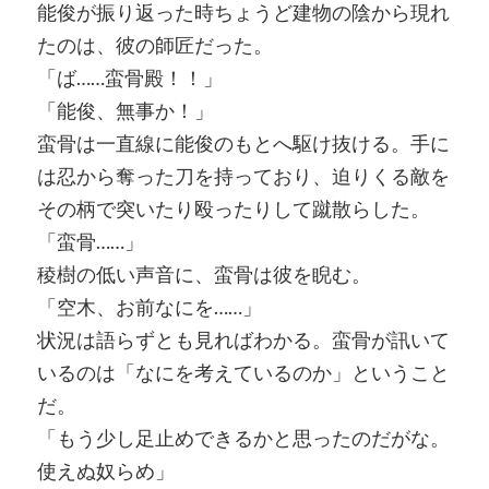
能俊が振り返った時ちょうど建物の陰から現れ
たのは、彼の師匠だった。
「ば……蛮骨殿！！」
「能俊、無事か！」
蛮骨は一直線に能俊のもとへ駆け抜ける。手に
は忍から奪った刀を持っており、迫りくる敵を
その柄で突いたり殴ったりして蹴散らした。
「蛮骨……」
稜樹の低い声音に、蛮骨は彼を睨む。
「空木、お前なにを……」
状況は語らずとも見ればわかる。蛮骨が訊いて
いるのは「なにを考えているのか」ということ
だ。
「もう少し足止めできるかと思ったのだがな。
使えぬ奴らめ」