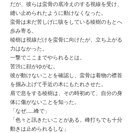
だが、彼らは蛮骨の底冷えのする視線を受け、
縫い止められたように動けなくなった。
蛮骨は未だ苦しげに咳をしている稜樹のもとへ
歩み寄る。
稜樹は視線だけを蛮骨に向けたが、立ち上がる
力はなかった。
一撃でここまでやられるとは。
苦渋に顔がゆがむ。
彼が動けないことを確認し、蛮骨は着物の襟首
を掴み上げて手近の木にもたれさせた。
肩で息をする稜樹は、その時初めて、自分の身
体に傷がないことを知った。
「なぜ……峰で」
「色々と訊きたいことがある。峰打ちでも十分
動きは止められるしな」