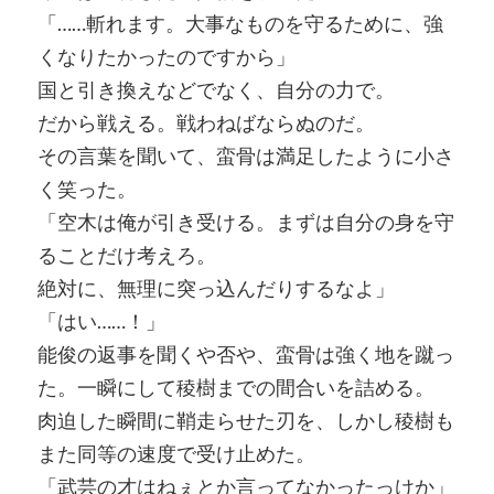
「……斬れます。大事なものを守るために、強
くなりたかったのですから」
国と引き換えなどでなく、自分の力で。
だから戦える。戦わねばならぬのだ。
その言葉を聞いて、蛮骨は満足したように小さ
く笑った。
「空木は俺が引き受ける。まずは自分の身を守
ることだけ考えろ。
絶対に、無理に突っ込んだりするなよ」
「はい……！」
能俊の返事を聞くや否や、蛮骨は強く地を蹴っ
た。一瞬にして稜樹までの間合いを詰める。
肉迫した瞬間に鞘走らせた刃を、しかし稜樹も
また同等の速度で受け止めた。
「武芸の才はねぇとか言ってなかったっけか」