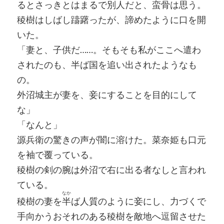
るとさっきとはまるで別人だと、蛮骨は思う。
稜樹はしばし躊躇ったが、諦めたように口を開
いた。
「妻と、子供だ……。そもそも私がここへ遣わ
されたのも、半ば国を追い出されたようなも
の。
外沼城主が妻を、妾にすることを目的にして
な」
「なんと」
源兵衛の驚きの声が闇に溶けた。菜奈姫も口元
を袖で覆っている。
稜樹の剣の腕は外沼で右に出る者なしと言われ
ている。
なか
稜樹の妻を
半
ば人質のように妾にし、力づくで
手向かうおそれのある稜樹を敵地へ逗留させた