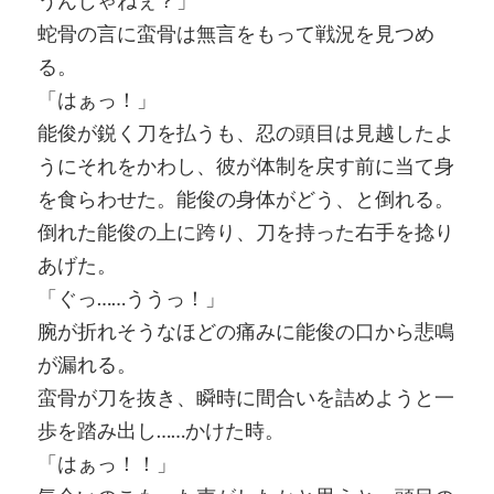
うんじゃねぇ？」
蛇骨の言に蛮骨は無言をもって戦況を見つめ
る。
「はぁっ！」
能俊が鋭く刀を払うも、忍の頭目は見越したよ
うにそれをかわし、彼が体制を戻す前に当て身
を食らわせた。能俊の身体がどう、と倒れる。
倒れた能俊の上に跨り、刀を持った右手を捻り
あげた。
「ぐっ……ううっ！」
腕が折れそうなほどの痛みに能俊の口から悲鳴
が漏れる。
蛮骨が刀を抜き、瞬時に間合いを詰めようと一
歩を踏み出し……かけた時。
「はぁっ！！」