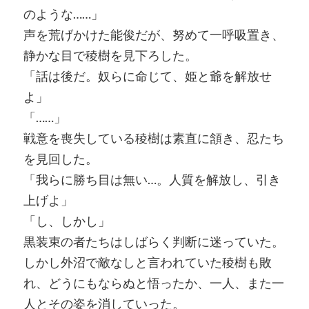
のような……」
声を荒げかけた能俊だが、努めて一呼吸置き、
静かな目で稜樹を見下ろした。
「話は後だ。奴らに命じて、姫と爺を解放せ
よ」
「……」
戦意を喪失している稜樹は素直に頷き、忍たち
を見回した。
「我らに勝ち目は無い…。人質を解放し、引き
上げよ」
「し、しかし」
黒装束の者たちはしばらく判断に迷っていた。
しかし外沼で敵なしと言われていた稜樹も敗
れ、どうにもならぬと悟ったか、一人、また一
人とその姿を消していった。