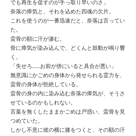
でも再生を促すのが手っ取り早いのさ」
奈落の瘴気と、それを込めた四魂の欠片。
これを使うのが一番迅速だと、奈落は言ってい
た。
蛮骨の額に汗が滲む。
骨に瘴気が染み込んで、どくんと鼓動が鳴り響
く。
「失せろ……お前が傍にいると具合が悪い」
無意識にかごめの身体から発せられる霊力を、
蛮骨の身体が拒絶している。
蛮骨の身の内に染み込む奈落の瘴気が、そうさ
せているのかもしれない。
言葉を無くしたままかごめは戸惑い、蛮骨を見
つめていた。
しかし不意に彼の横に膝をつくと、その額の汗