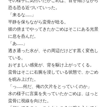
その様子に気付いたかごめは、首を傾げながら
恐る恐る近づいていった。
「来るな……」
平静を保ちながら蛮骨が唸る。
彼の傍までやってきたかごめはそこにある光景
に息を呑んだ。
「あ……」
透き通った水が、その周辺だけどす黒く変色し
ている。
おぞましい感覚が、背を駆け上がってくる。
蛮骨はそこに右腕を浸している状態で、かごめ
を睨み上げた。
「っ……何だ、俺の欠片をとっていくのか」
水の様子に言葉を失っていたかごめは、はっと
蛮骨に視線を向けた。